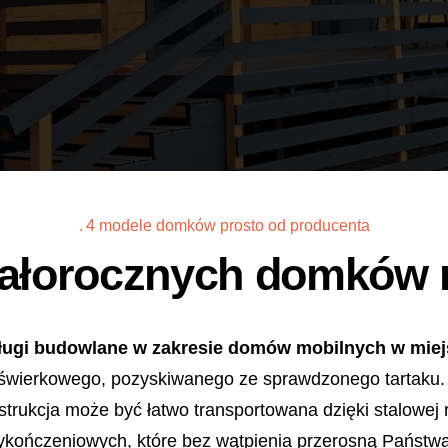
4 modele domków prosto od producenta
całorocznych domków 
ugi budowlane w zakresie domów mobilnych w mie
świerkowego, pozyskiwanego ze sprawdzonego tartaku.
strukcja może być łatwo transportowana dzięki stalowej
ykończeniowych, które bez wątpienia przerosną Państwa 