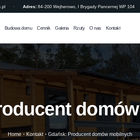
.pl
Adres:
84-200 Wejherowo, I Brygady Pancernej WP 104
Budowa domu
Cennik
Galeria
Rzuty
O nas
Kontakt
roducent domów
Home
Kontakt
Gdańsk: Producent domów mobilnych