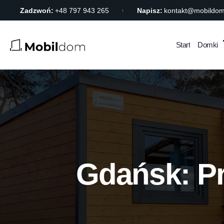
Zadzwoń:
+48 797 943 265
Napisz:
kontakt@mobildom
Start
Domki
Gdańsk: P