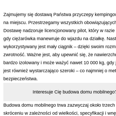
Zajmujemy się dostawą Państwa przyczepy kempingo
na miejscu. Przestrzegamy wszystkich obowiązujących
Dostawę nadzoruje licencjonowany pilot, który w razie 
gdy ciężarówka manewruje do wjazdu na działkę. Nas
wykorzystywany jest mały ciągnik – dzięki swoim roz
zwrotność. Ważne jest, aby upewnić się, że nawierzch
bardzo izolowany i może ważyć nawet 10 000 kg, gdy j
jest również wystarczająco szeroki – co najmniej o m
bezpieczeństwa.
Interesuje Cię budowa domu mobilneg
Budowa domu mobilnego trwa zazwyczaj około trzech m
skróceniu w zależności od wielkości, specyfikacji i w