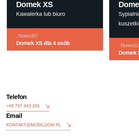
Domek XS
Dome
Kawalerka lub biuro
Sypialni
kuszetki
Nowość!
Domek XS dla 4 osób
Nowość
Domek S
Telefon
+48 797 943 265
Email
KONTAKT@MOBILDOM.PL