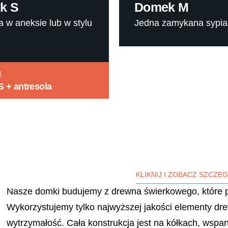
k S
Domek M
a w aneksie lub w stylu
Jedna zamykana sypia
!
 + antresola
KLIKNIJ I ZOBACZ SZCZE
Nasze domki budujemy z drewna świerkowego, które 
Wykorzystujemy tylko najwyższej jakości elementy dr
wytrzymałość. Cała konstrukcja jest na kółkach, wspart