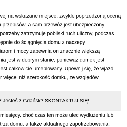
wej na wskazane miejsce: zwykle poprzedzoną oceną
 przepisów, a sam przewóz jest ubezpieczony.
potrzeby zatrzymuje pobliski ruch uliczny, podczas
tępnie do ściągnięcia domu z naczepy
miarom i mocy zapewnia on znacznie większą
nia jest w dobrym stanie, ponieważ domek jest
est całkowicie umeblowany. Upewnij się, że wjazd
etr więcej niż szerokość domku, ze względów
o? Jesteś z Gdańsk? SKONTAKTUJ SIĘ!
iesięcy, choć czas ten może ulec wydłużeniu lub
nętrza domu, a także aktualnego zapotrzebowania.