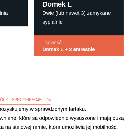
Domek L
lnia
Dwie (lub nawet 3) zamykane
sypialnie
Nowość!
Domek L + 2 antresole
GÓŁY - SPECYFIKACJĘ
pozyskujemy w sprawdzonym tartaku.
ewniane, które są odpowiednio wysuszone i mają dużą
a na stalowej ramie, która umożliwia jej mobilność.