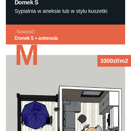
Domek S
Sypialnia w aneksie lub w stylu kuszetki
Nowość!
Domek S + antresola
M
3300zł/m2