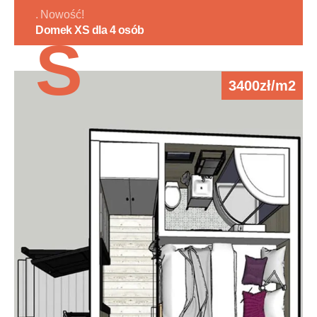
Nowość!
Domek XS dla 4 osób
S
3400zł/m2