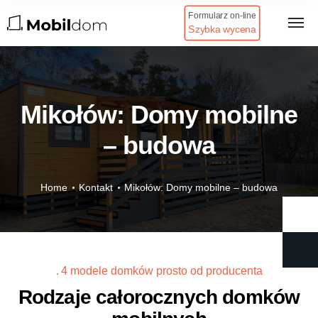
Formularz on-line
Szybka wycena
Mikołów: Domy mobilne
– budowa
Home
Kontakt
Mikołów: Domy mobilne – budowa
4 modele domków prosto od producenta
Rodzaje całorocznych domków