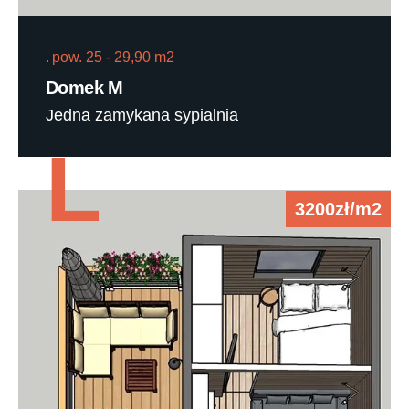
pow. 25 - 29,90 m2
Domek M
Jedna zamykana sypialnia
L
3200zł/m2