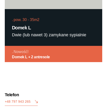
pow. 30 - 35m2
Domek L
Dwie (lub nawet 3) zamykane sypialnie
Nowość!
Domek L + 2 antresole
Telefon
+48 797 943 265