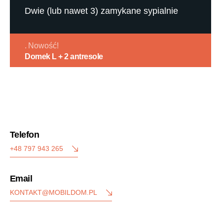
Dwie (lub nawet 3) zamykane sypialnie
Nowość!
Domek L + 2 antresole
Telefon
+48 797 943 265
Email
KONTAKT@MOBILDOM.PL