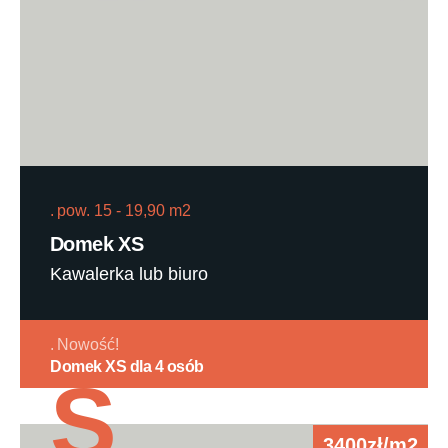
pow. 15 - 19,90 m2
Domek XS
Kawalerka lub biuro
Nowość!
Domek XS dla 4 osób
S
3400zł/m2