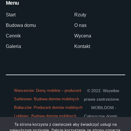
Menu
Start
Rzuty
Budowa domu
O nas
Cennik
Wycena
Galeria
Kontakt
© 2022. Wszelkie
Wancerzów: Domy mobilne – producent
prawa zastrzeżone.
Sarbinowo: Budowa domów mobilnych
MOBILDOM -
Białaczów: Producent domów mobilnych
Całoroczne domki
Lubliniec: Budowa domów mobilnych
Ta strona korzysta z ciasteczek aby świadczyć usługi na
mobilne. Realizacja:
WEBPC-GROUP
najwyższym poziomie. Dalsze korzystanie ze strony oznacza,