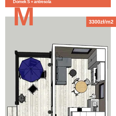
Domek S + antresola
M
3300zł/m2